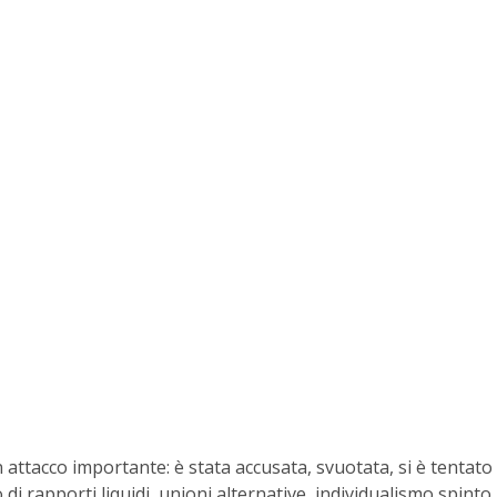
attacco importante: è stata accusata, svuotata, si è tentato d
di rapporti liquidi, unioni alternative, individualismo spinto,