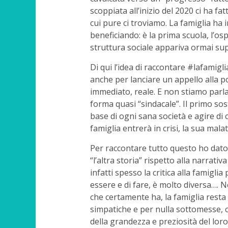
scoppiata all’inizio del 2020 ci ha f
cui pure ci troviamo. La famiglia ha i
beneficiando: è la prima scuola, l’osp
struttura sociale appariva ormai sup
Di qui l’idea di raccontare #lafamigl
anche per lanciare un appello alla pol
immediato, reale. E non stiamo parl
forma quasi “sindacale”. Il primo sos
base di ogni sana società e agire di
famiglia entrerà in crisi, la sua mala
Per raccontare tutto questo ho dato 
“l’altra storia” rispetto alla narrativ
infatti spesso la critica alla famigli
essere e di fare, è molto diversa…. N
che certamente ha, la famiglia resta
simpatiche e per nulla sottomesse, c
della grandezza e preziosità del lor