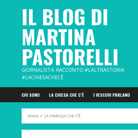
Skip
IL BLOG DI
to
content
MARTINA
PASTORELLI
GIORNALISTA. RACCONTO #LALTRASTORIA:
#LACHIESACHECÈ
CHI SONO
LA CHIESA CHE C’È
I VESCOVI PARLANO
Home
LA FAMIGLIA CHE C’È