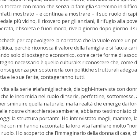
atto toccare con mano che senza la famiglia saremmo in diffico
nfatti mostrato – e continua a mostrare – il suo ruolo di capit
edale più vicino, il ricovero per gli anziani, il rifugio alla p
erata, obsoleta e fuori moda, rivela giorno dopo giorno il su
iachecè: per capovolgere la narrativa che la vuole come un pro
itica, perché riconosca il valore della famiglia e si faccia ca
ando solo di sostegno economico, come certe forme di assoc
tegno necessario è quello culturale: riconoscere che, come di
 conseguenza per sostenerla con politiche strutturali adeguat
ttia e le sue ferite, contageranno tutti.
vita alla serie #lafamigliachecè, dialoghi-interviste con do
a che le incornicia nel ruolo di “serie, perfettine, sottomesse, 
a per sminuire quella naturale, ma la realtà che emerge dai lor
elle nostre chiacchierate semiserie, abbiamo testimoniato che
 oggi la struttura portante. Ho intervistato mogli, mamme, la
he con mi hanno raccontato la loro vita familiare molto “no
o ruolo. Ho scoperto che l’immaginario della donna di casa, c