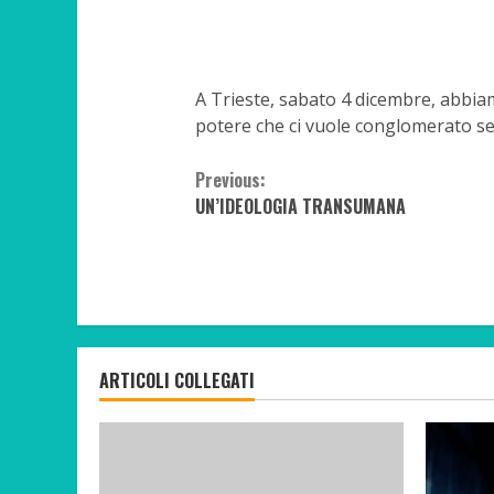
A Trieste, sabato 4 dicembre, abbia
potere che ci vuole conglomerato sen
Continue
Previous:
UN’IDEOLOGIA TRANSUMANA
Reading
ARTICOLI COLLEGATI