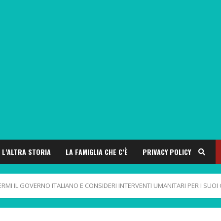
L’ALTRA STORIA
LA FAMIGLIA CHE C’È
PRIVACY POLICY
FERMI IL GOVERNO ITALIANO E CONSIDERI INTERVENTI UMANITARI PER I SUOI 