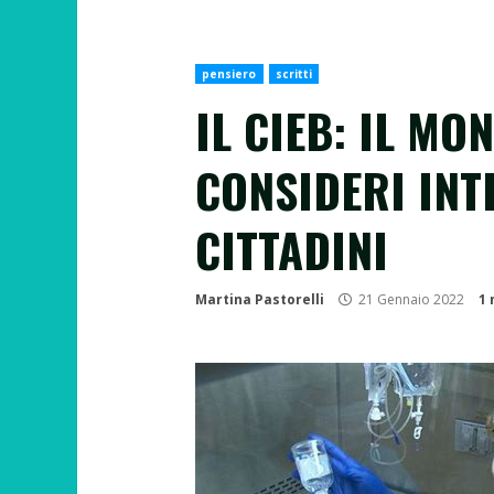
pensiero
scritti
IL CIEB: IL MO
CONSIDERI INT
CITTADINI
Martina Pastorelli
21 Gennaio 2022
1 