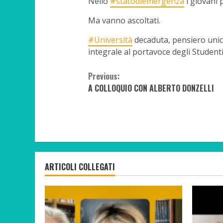
Nello
#statodiemergenza
i giovani 
Ma vanno ascoltati.
#Università
decaduta, pensiero unico
integrale al portavoce degli Student
Continue
Previous:
A COLLOQUIO CON ALBERTO DONZELLI
Reading
ARTICOLI COLLEGATI