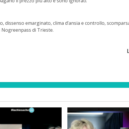
pagano il prezzo più alto e sono ignorati.
, dissenso emarginato, clima d’ansia e controllo, scomparsa d
i Nogreenpass di Trieste.