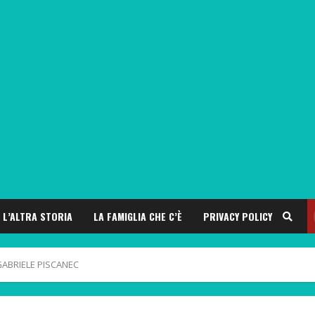
L’ALTRA STORIA
LA FAMIGLIA CHE C’È
PRIVACY POLICY
ABRIELE PISCANEC