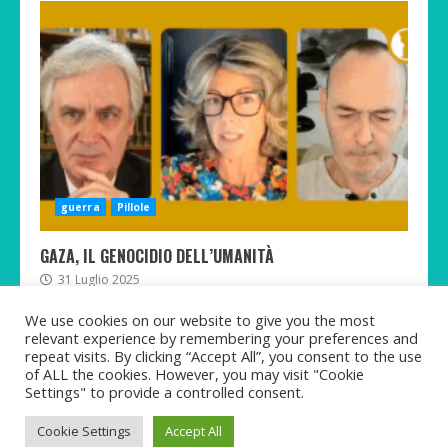
guerra
Pillole
GAZA, IL GENOCIDIO DELL’UMANITÀ
31 Luglio 2025
We use cookies on our website to give you the most
relevant experience by remembering your preferences and
repeat visits. By clicking “Accept All”, you consent to the use
of ALL the cookies. However, you may visit "Cookie
Twitter
Telegram
Facebook
Instagram
Rumble
TikTok
Settings" to provide a controlled consent.
Copyright © Martina Pastorelli 2021-2025 All rights
Cookie Settings
Accept All