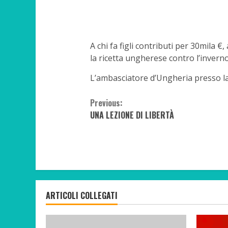
A chi fa figli contributi per 30mila €,
la ricetta ungherese contro l’invern
L’ambasciatore d’Ungheria presso la 
Continue
Previous:
UNA LEZIONE DI LIBERTÀ
Reading
ARTICOLI COLLEGATI