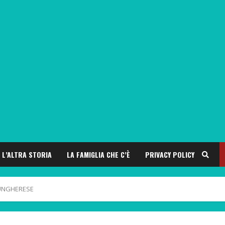
L’ALTRA STORIA
LA FAMIGLIA CHE C’È
PRIVACY POLICY
 UNGHERESE