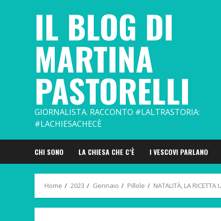
Skip
IL BLOG DI
to
content
MARTINA
PASTORELLI
GIORNALISTA. RACCONTO #LALTRASTORIA:
#LACHIESACHECÈ
CHI SONO
LA CHIESA CHE C’È
I VESCOVI PARLANO
Home
2023
Gennaio
Pillole
NATALITÀ, LA RICETTA