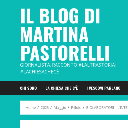
Skip
IL BLOG DI
to
content
MARTINA
PASTORELLI
GIORNALISTA. RACCONTO #LALTRASTORIA:
#LACHIESACHECÈ
CHI SONO
LA CHIESA CHE C’È
I VESCOVI PARLANO
Home
2023
Maggio
Pillole
BIOLABORATORI – L’INT