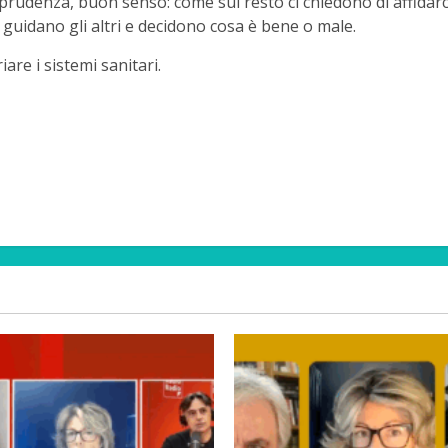
rudenza, buon senso: come sul resto ci chiedono di affidarci 
e guidano gli altri e decidono cosa è bene o male.
are i sistemi sanitari.