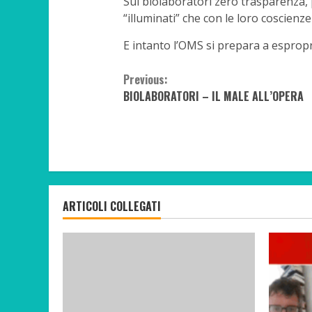
Sui biolaboratori zero trasparenza, p
“illuminati” che con le loro coscienz
E intanto l’OMS si prepara a espropri
Continue
Previous:
BIOLABORATORI – IL MALE ALL’OPERA
Reading
ARTICOLI COLLEGATI