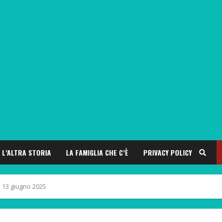
L’ALTRA STORIA
LA FAMIGLIA CHE C’È
PRIVACY POLICY
– 13 giugno 2025