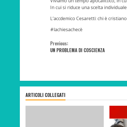
Viviamo un tempo apocalittico, in cui s
In cui si riduce una scelta individuale
L’accdemico Cesaretti: chi è cristiano
#lachiesachecè
Continue
Previous:
UN PROBLEMA DI COSCIENZA
Reading
ARTICOLI COLLEGATI