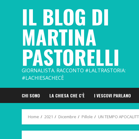
Skip
IL BLOG DI
to
content
MARTINA
PASTORELLI
GIORNALISTA. RACCONTO #LALTRASTORIA:
#LACHIESACHECÈ
CHI SONO
LA CHIESA CHE C’È
I VESCOVI PARLANO
Home
2021
Dicembre
Pillole
UN TEMPO APOCALITT