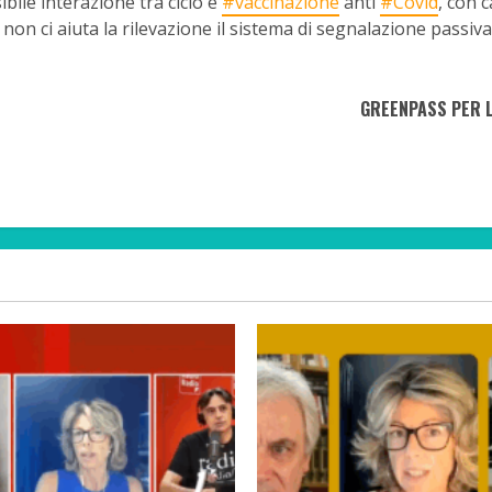
bile interazione tra ciclo e
#vaccinazione
anti
#Covid
, con 
: non ci aiuta la rilevazione il sistema di segnalazione passiva
GREENPASS PER L