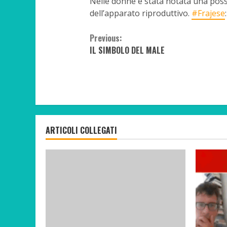
Nelle donne è stata notata una possi
dell’apparato riproduttivo.
#Frajese
Continue
Previous:
IL SIMBOLO DEL MALE
Reading
ARTICOLI COLLEGATI