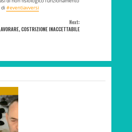
casi di non fisiologico funzionamento
 di
#eventiavversi
Next:
AVORARE, COSTRIZIONE INACCETTABILE