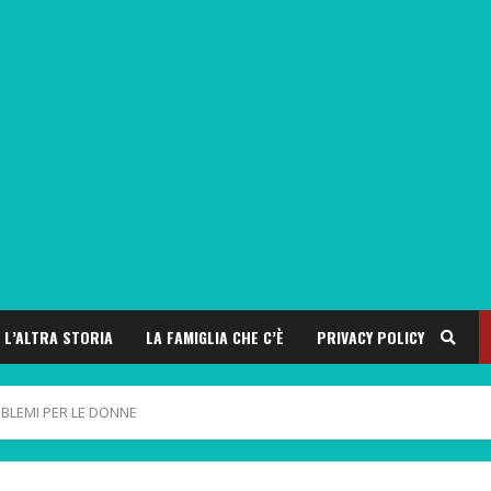
L’ALTRA STORIA
LA FAMIGLIA CHE C’È
PRIVACY POLICY
OBLEMI PER LE DONNE