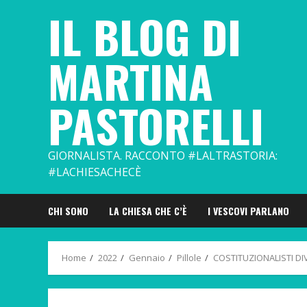
Skip
IL BLOG DI
to
content
MARTINA
PASTORELLI
GIORNALISTA. RACCONTO #LALTRASTORIA:
#LACHIESACHECÈ
CHI SONO
LA CHIESA CHE C’È
I VESCOVI PARLANO
Home
2022
Gennaio
Pillole
COSTITUZIONALISTI DIV