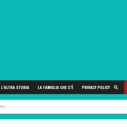
L’ALTRA STORIA
LA FAMIGLIA CHE C’È
PRIVACY POLICY
ISI