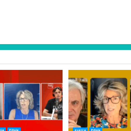
mia
Pillole
guerra
Pillole