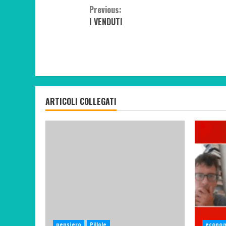
Continue
Previous:
I VENDUTI
Reading
ARTICOLI COLLEGATI
pensiero
Pillole
econo