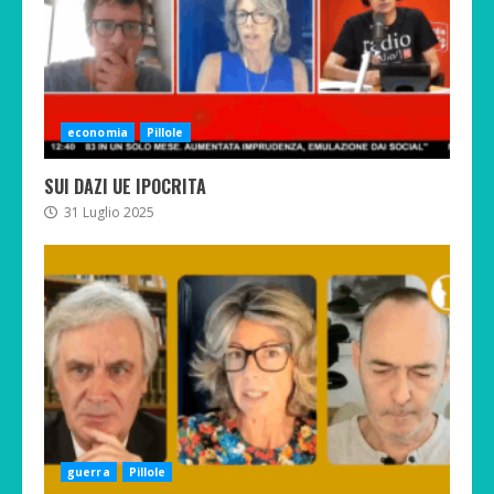
economia
Pillole
SUI DAZI UE IPOCRITA
31 Luglio 2025
guerra
Pillole