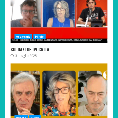
economia
Pillole
SUI DAZI UE IPOCRITA
31 Luglio 2025
guerra
Pillole