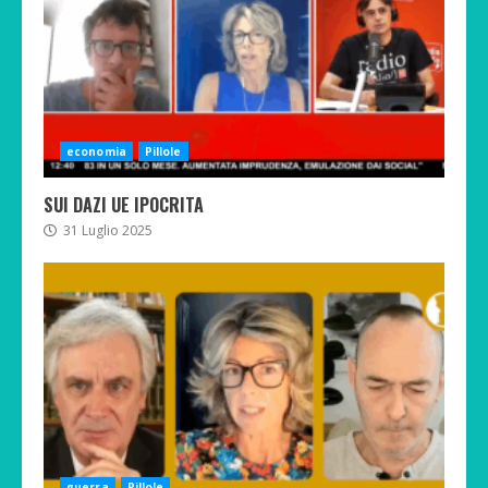
economia
Pillole
SUI DAZI UE IPOCRITA
31 Luglio 2025
guerra
Pillole