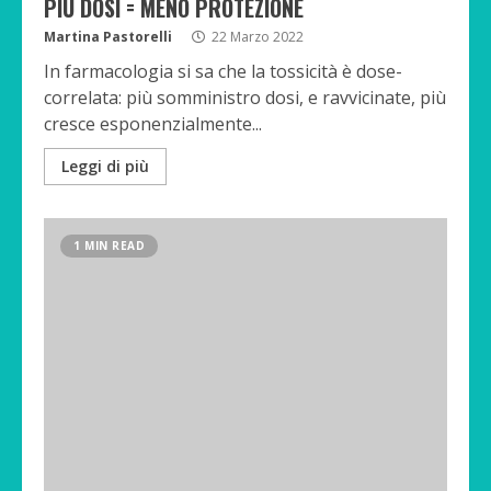
PIÙ DOSI = MENO PROTEZIONE
Martina Pastorelli
22 Marzo 2022
In farmacologia si sa che la tossicità è dose-
correlata: più somministro dosi, e ravvicinate, più
cresce esponenzialmente...
Leggi di più
1 MIN READ