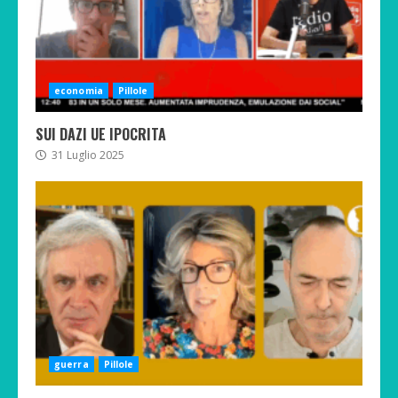
economia
Pillole
SUI DAZI UE IPOCRITA
31 Luglio 2025
guerra
Pillole