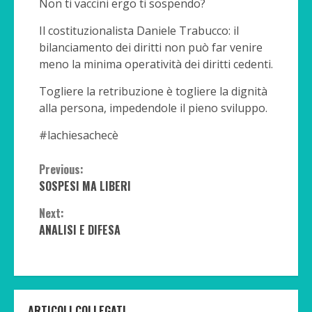
Non ti vaccini ergo ti sospendo?
Il costituzionalista Daniele Trabucco: il
bilanciamento dei diritti non può far venire
meno la minima operatività dei diritti cedenti.
Togliere la retribuzione è togliere la dignità
alla persona, impedendole il pieno sviluppo.
#lachiesachecè
Continue
Previous:
SOSPESI MA LIBERI
Reading
Next:
ANALISI E DIFESA
ARTICOLI COLLEGATI