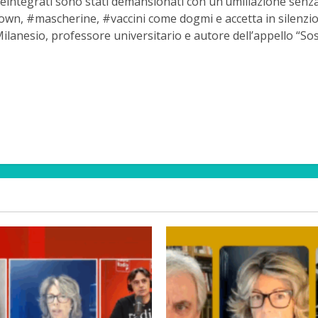
reintegrati sono stati demansionati con un’umiliazione senza 
wn, #mascherine, #vaccini come dogmi e accetta in silenzio il
anesio, professore universitario e autore dell’appello “Sos