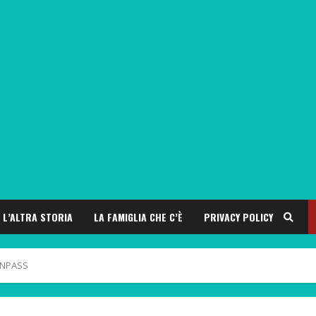
L’ALTRA STORIA
LA FAMIGLIA CHE C’È
PRIVACY POLICY
ENPASS