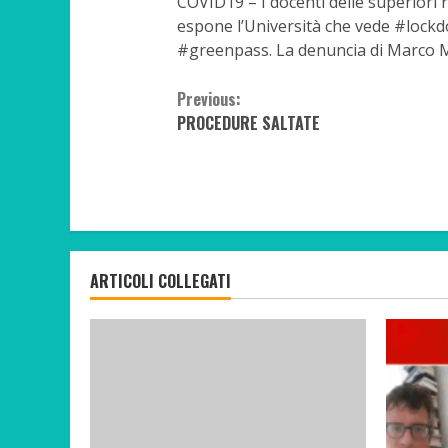
COVID19 – I docenti delle superiori 
espone l’Università che vede #lockdo
#greenpass. La denuncia di Marco Mil
Continue
Previous:
PROCEDURE SALTATE
Reading
ARTICOLI COLLEGATI