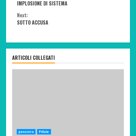
IMPLOSIONE DI SISTEMA
Reading
Next:
SOTTO ACCUSA
ARTICOLI COLLEGATI
pensiero
Pillole