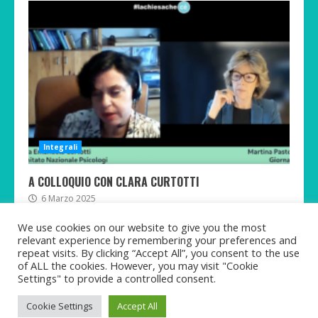
Integrali
A COLLOQUIO CON CLARA CURTOTTI
6 Marzo 2025
We use cookies on our website to give you the most
relevant experience by remembering your preferences and
repeat visits. By clicking “Accept All”, you consent to the use
of ALL the cookies. However, you may visit "Cookie
Twitter
Telegram
Facebook
Instagram
Rumble
TikTok
Settings" to provide a controlled consent.
Copyright © Martina Pastorelli 2021-2025 All rights
Cookie Settings
Accept All