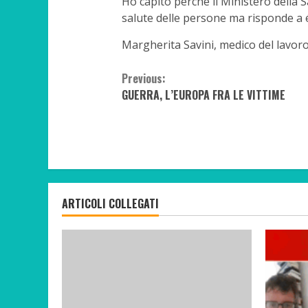
Ho capito perché il Ministero della Sa
salute delle persone ma risponde a 
Margherita Savini, medico del lavoro
Continue
Previous:
GUERRA, L’EUROPA FRA LE VITTIME
Reading
ARTICOLI COLLEGATI