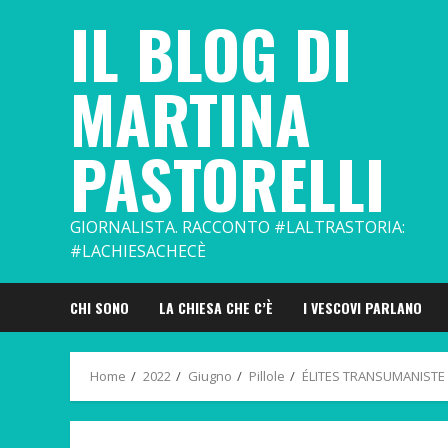
Skip
IL BLOG DI
to
content
MARTINA
PASTORELLI
GIORNALISTA. RACCONTO #LALTRASTORIA:
#LACHIESACHECÈ
CHI SONO
LA CHIESA CHE C’È
I VESCOVI PARLANO
Home
2022
Giugno
Pillole
ÉLITES TRANSUMANISTE