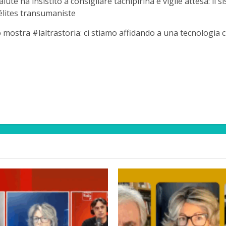
lute ha insistito a consigliare tachipirina e vigile attesa: il 
élites transumaniste
 mostra #laltrastoria: ci stiamo affidando a una tecnologia 