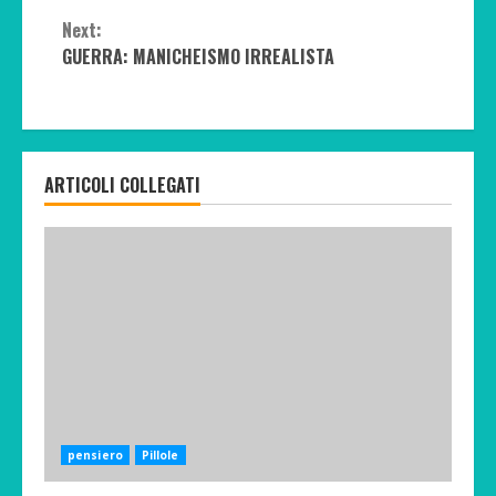
Reading
Next:
GUERRA: MANICHEISMO IRREALISTA
ARTICOLI COLLEGATI
pensiero
Pillole