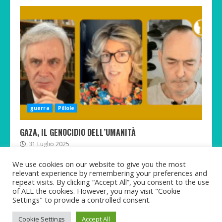
guerra
Pillole
GAZA, IL GENOCIDIO DELL’UMANITÀ
31 Luglio 2025
We use cookies on our website to give you the most
relevant experience by remembering your preferences and
repeat visits. By clicking “Accept All”, you consent to the use
of ALL the cookies. However, you may visit "Cookie
Twitter
Telegram
Facebook
Instagram
Rumble
TikTok
Settings" to provide a controlled consent.
Copyright © Martina Pastorelli 2021-2025 All rights
Cookie Settings
Accept All