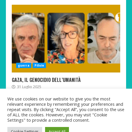
guerra
Pillole
GAZA, IL GENOCIDIO DELL’UMANITÀ
31 Luglio 2025
We use cookies on our website to give you the most
relevant experience by remembering your preferences and
repeat visits. By clicking “Accept All”, you consent to the use
of ALL the cookies. However, you may visit "Cookie
Twitter
Telegram
Facebook
Instagram
Rumble
TikTok
Settings" to provide a controlled consent.
Copyright © Martina Pastorelli 2021-2025 All rights
Cookie Settings
Accept All