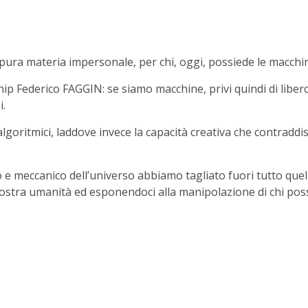
ura materia impersonale, per chi, oggi, possiede le macchine
ip Federico FAGGIN: se siamo macchine, privi quindi di libero 
i.
oritmici, laddove invece la capacità creativa che contraddis
e meccanico dell’universo abbiamo tagliato fuori tutto quello
nostra umanità ed esponendoci alla manipolazione di chi poss