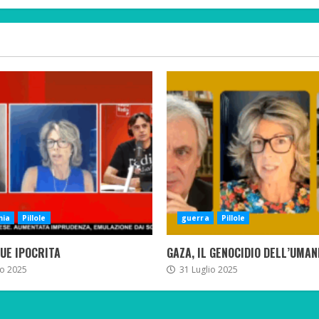
mia
Pillole
guerra
Pillole
 UE IPOCRITA
GAZA, IL GENOCIDIO DELL’UMAN
io 2025
31 Luglio 2025