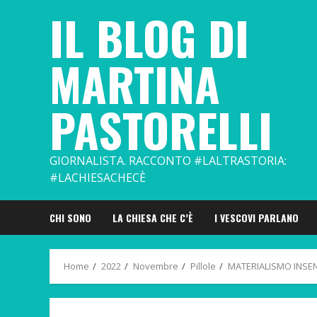
Skip
IL BLOG DI
to
content
MARTINA
PASTORELLI
GIORNALISTA. RACCONTO #LALTRASTORIA:
#LACHIESACHECÈ
CHI SONO
LA CHIESA CHE C’È
I VESCOVI PARLANO
Home
2022
Novembre
Pillole
MATERIALISMO INSE