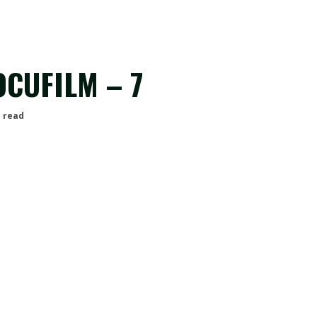
OCUFILM – 7
n read