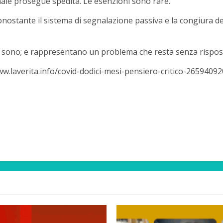
ale prosegue spedita. Le esenzioni sono rare.
nostante il sistema di segnalazione passiva e la congiura del 
ci sono; e rappresentano un problema che resta senza rispos
w.laverita.info/covid-dodici-mesi-pensiero-critico-26594092