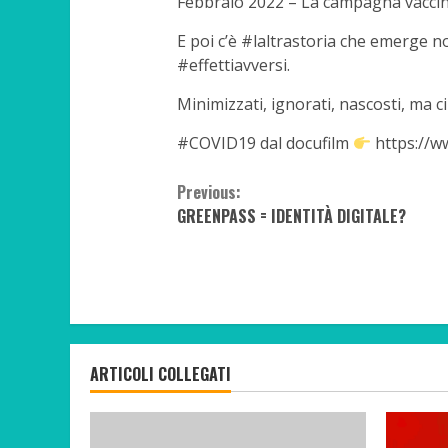
Febbraio 2022 – La campagna vaccin
E poi c’è #laltrastoria che emerge no
#effettiavversi.
Minimizzati, ignorati, nascosti, ma 
#COVID19 dal docufilm
https://ww
Continue
Previous:
GREENPASS = IDENTITÀ DIGITALE?
Reading
ARTICOLI COLLEGATI