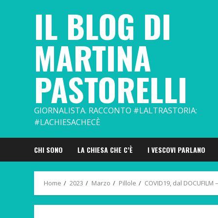
Skip
IL BLOG DI
to
content
MARTINA
PASTORELLI
GIORNALISTA. RACCONTO #LALTRASTORIA:
#LACHIESACHECÈ
CHI SONO
LA CHIESA CHE C’È
I VESCOVI PARLANO
Home
2023
Marzo
Pillole
COVID19, dal DOCUFILM –