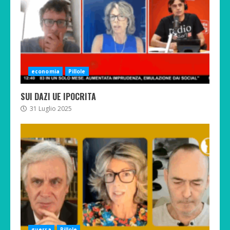
economia
Pillole
SUI DAZI UE IPOCRITA
31 Luglio 2025
guerra
Pillole