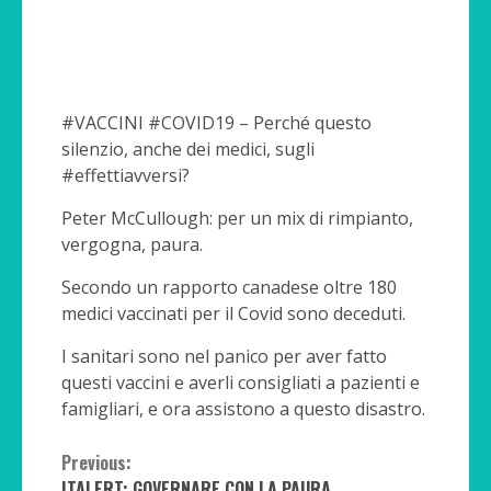
#VACCINI #COVID19 – Perché questo
silenzio, anche dei medici, sugli
#effettiavversi?
Peter McCullough: per un mix di rimpianto,
vergogna, paura.
Secondo un rapporto canadese oltre 180
medici vaccinati per il Covid sono deceduti.
I sanitari sono nel panico per aver fatto
questi vaccini e averli consigliati a pazienti e
famigliari, e ora assistono a questo disastro.
Continue
Previous:
ITALERT: GOVERNARE CON LA PAURA