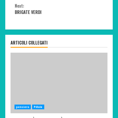
Reading
Next:
BRIGATE VERDI
ARTICOLI COLLEGATI
pensiero
Pillole