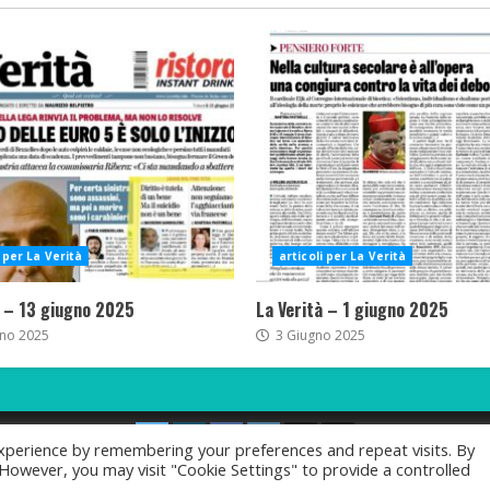
i per La Verità
articoli per La Verità
à – 13 giugno 2025
La Verità – 1 giugno 2025
no 2025
3 Giugno 2025
Twitter
Telegram
Facebook
Instagram
Rumble
TikTok
xperience by remembering your preferences and repeat visits. By
. However, you may visit "Cookie Settings" to provide a controlled
rtina Pastorelli 2021-2025 All rights reserved.
|
MoreNew