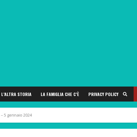
L’ALTRA STORIA
LA FAMIGLIA CHE C’È
PRIVACY POLICY
à – 5 gennaio 2024