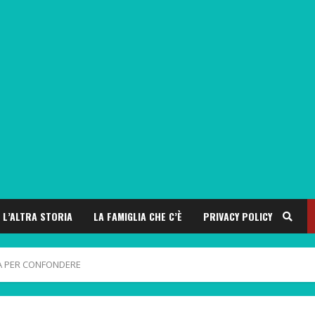
L’ALTRA STORIA
LA FAMIGLIA CHE C’È
PRIVACY POLICY
TA PER CONFONDERE