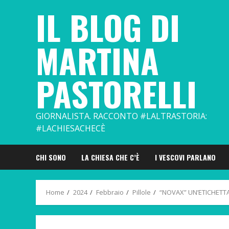
Skip
IL BLOG DI
to
content
MARTINA
PASTORELLI
GIORNALISTA. RACCONTO #LALTRASTORIA:
#LACHIESACHECÈ
CHI SONO
LA CHIESA CHE C’È
I VESCOVI PARLANO
Home
2024
Febbraio
Pillole
“NOVAX” UN’ETICHET