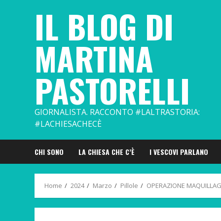
Skip
IL BLOG DI
to
content
MARTINA
PASTORELLI
GIORNALISTA. RACCONTO #LALTRASTORIA:
#LACHIESACHECÈ
CHI SONO
LA CHIESA CHE C’È
I VESCOVI PARLANO
Home
2024
Marzo
Pillole
OPERAZIONE MAQUILLAGE