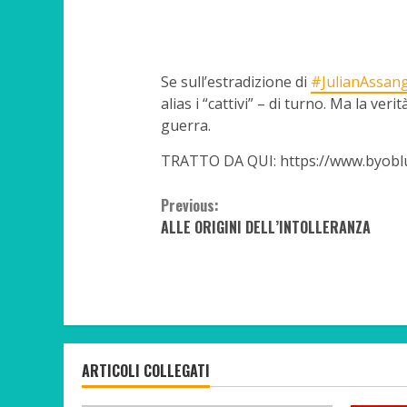
Se sull’estradizione di
#JulianAssan
alias i “cattivi” – di turno. Ma la ver
guerra.
TRATTO DA QUI: https://www.byoblu
Continue
Previous:
ALLE ORIGINI DELL’INTOLLERANZA
Reading
ARTICOLI COLLEGATI