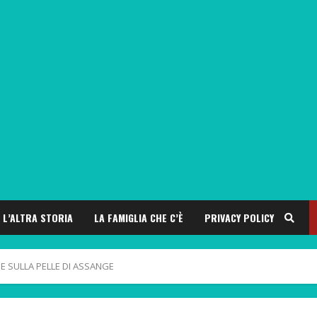
L’ALTRA STORIA
LA FAMIGLIA CHE C’È
PRIVACY POLICY
 SULLA PELLE DI ASSANGE