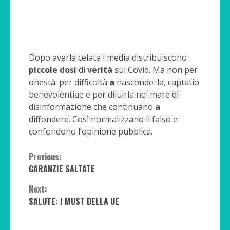
Dopo averla celata i media distribuiscono
piccole
dosi
di
verità
sul Covid. Ma non per
onestà: per difficoltà
a
nasconderla, captatio
benevolentiae e per diluirla nel mare di
disinformazione che continuano
a
diffondere. Così normalizzano il falso e
confondono l’opinione pubblica.
Continue
Previous:
GARANZIE SALTATE
Reading
Next:
SALUTE: I MUST DELLA UE