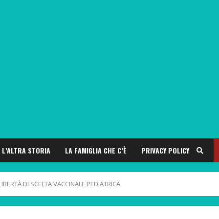
L’ALTRA STORIA
LA FAMIGLIA CHE C’È
PRIVACY POLICY
IBERTÀ DI SCELTA VACCINALE PEDIATRICA