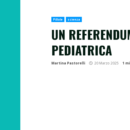
Pillole
scienza
UN REFERENDUM
PEDIATRICA
Martina Pastorelli
20 Marzo 2025
1 m