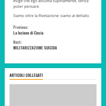
esige che egli assuma supinamente, senza
poter pensare.
Siamo oltre la Rivelazione: siamo al dettato.
Continue
Previous:
La lezione di Cinzia
Reading
Next:
MILITARIZZAZIONE SUICIDA
ARTICOLI COLLEGATI