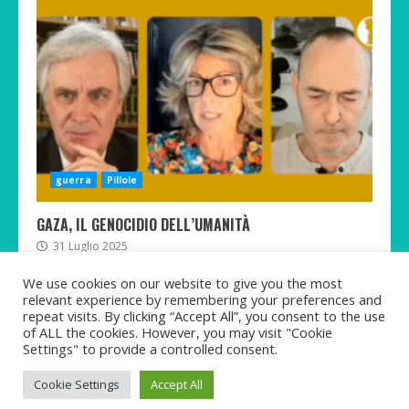
guerra
Pillole
GAZA, IL GENOCIDIO DELL’UMANITÀ
31 Luglio 2025
We use cookies on our website to give you the most
relevant experience by remembering your preferences and
repeat visits. By clicking “Accept All”, you consent to the use
of ALL the cookies. However, you may visit "Cookie
Twitter
Telegram
Facebook
Instagram
Rumble
TikTok
Settings" to provide a controlled consent.
Copyright © Martina Pastorelli 2021-2025 All rights
Cookie Settings
Accept All
reserved.
|
MoreNews
by AF themes.