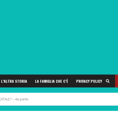
L’ALTRA STORIA
LA FAMIGLIA CHE C’È
PRIVACY POLICY
ITALE? – 4a parte