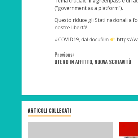
Tema cruciale: il #greenpass è di fa
(“government as a platform”).
Questo riduce gli Stati nazionali a fo
nostre libertà!
#COVID19, dal docufilm
https://w
Continue
Previous:
UTERO IN AFFITTO, NUOVA SCHIAVITÙ
Reading
ARTICOLI COLLEGATI