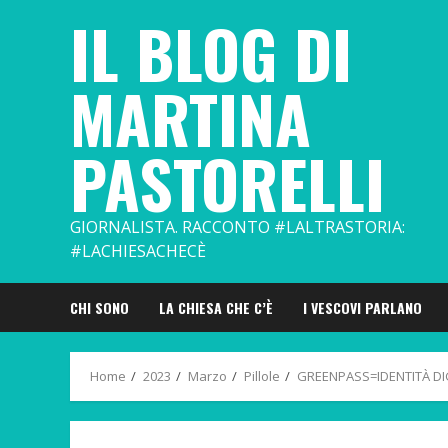
Skip
IL BLOG DI
to
content
MARTINA
PASTORELLI
GIORNALISTA. RACCONTO #LALTRASTORIA:
#LACHIESACHECÈ
CHI SONO
LA CHIESA CHE C’È
I VESCOVI PARLANO
Home
2023
Marzo
Pillole
GREENPASS=IDENTITÀ DIG