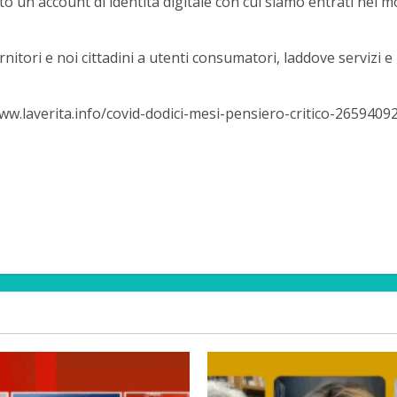
tto un account di identità digitale con cui siamo entrati ne
rnitori e noi cittadini a utenti consumatori, laddove servizi e p
ww.laverita.info/covid-dodici-mesi-pensiero-critico-2659409