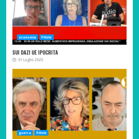
economia
Pillole
SUI DAZI UE IPOCRITA
31 Luglio 2025
guerra
Pillole