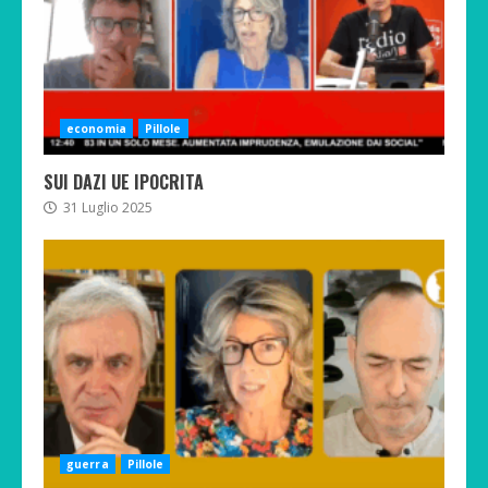
economia
Pillole
SUI DAZI UE IPOCRITA
31 Luglio 2025
guerra
Pillole