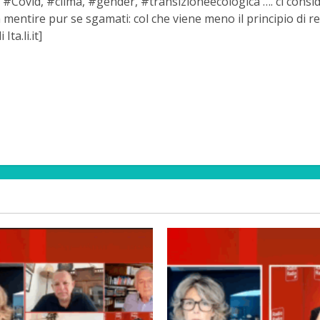
a, #Covid, #clima, #gender, #transizioneecologica …. ci consi
 mentire pur se sgamati: col che viene meno il principio di r
ta.li.it]