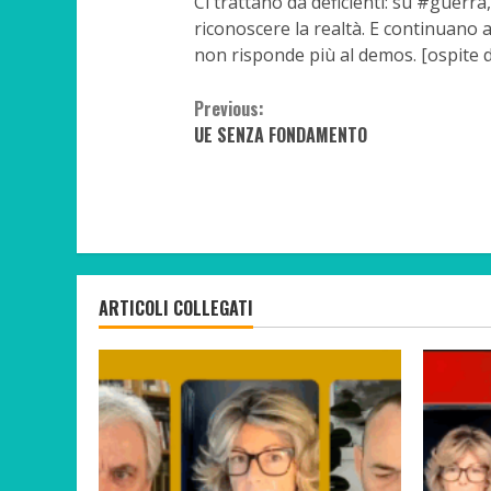
Ci trattano da deficienti: su #guerr
riconoscere la realtà. E continuano a
non risponde più al demos. [ospite di I
Continue
Previous:
UE SENZA FONDAMENTO
Reading
ARTICOLI COLLEGATI