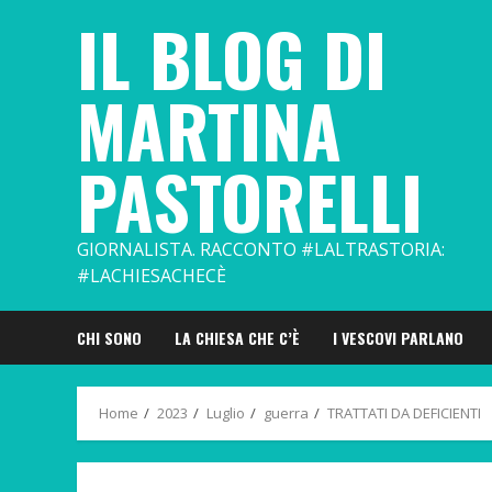
Skip
IL BLOG DI
to
content
MARTINA
PASTORELLI
GIORNALISTA. RACCONTO #LALTRASTORIA:
#LACHIESACHECÈ
CHI SONO
LA CHIESA CHE C’È
I VESCOVI PARLANO
Home
2023
Luglio
guerra
TRATTATI DA DEFICIENTI