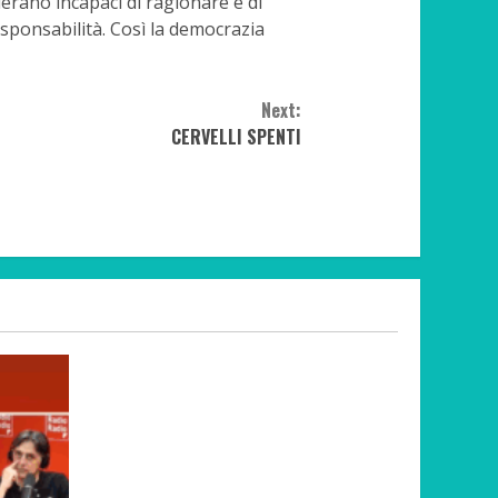
derano incapaci di ragionare e di
esponsabilità. Così la democrazia
Next:
CERVELLI SPENTI