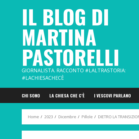
Skip
IL BLOG DI
to
content
MARTINA
PASTORELLI
GIORNALISTA. RACCONTO #LALTRASTORIA:
#LACHIESACHECÈ
CHI SONO
LA CHIESA CHE C’È
I VESCOVI PARLANO
Home
2023
Dicembre
Pillole
DIETRO LA TRANSIZI