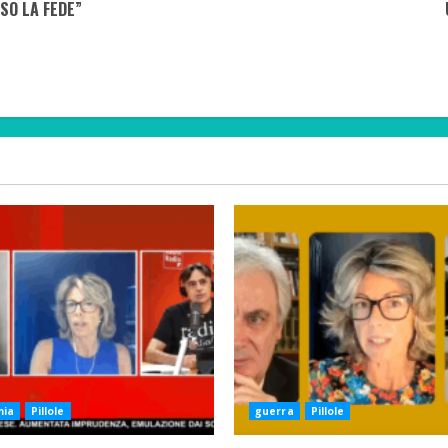
SO LA FEDE”
mia
Pillole
guerra
Pillole