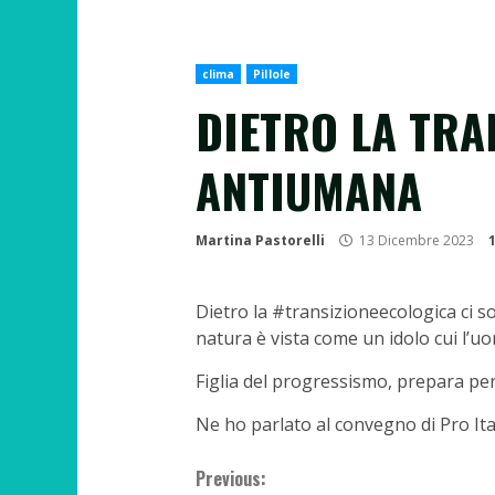
clima
Pillole
DIETRO LA TRA
ANTIUMANA
Martina Pastorelli
13 Dicembre 2023
Dietro la #transizioneecologica ci so
natura è vista come un idolo cui l’u
Figlia del progressismo, prepara pe
Ne ho parlato al convegno di Pro Ital
Continue
Previous: