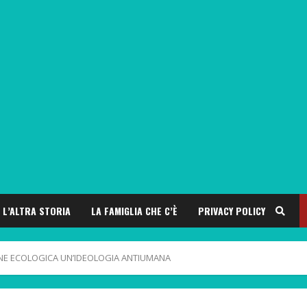
L’ALTRA STORIA
LA FAMIGLIA CHE C’È
PRIVACY POLICY
ONE ECOLOGICA UN’IDEOLOGIA ANTIUMANA