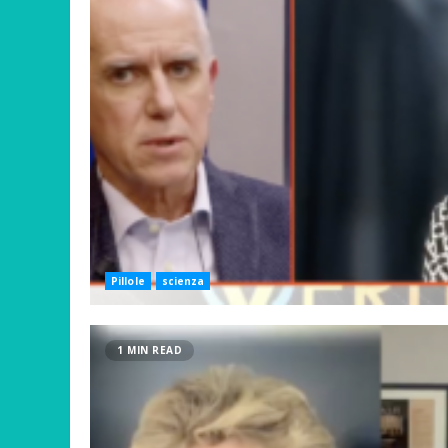
Pillole
scienza
1 MIN READ