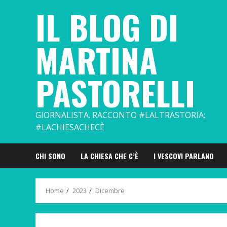
Skip
IL BLOG DI
to
content
MARTINA
PASTORELLI
GIORNALISTA. RACCONTO #LALTRASTORIA:
#LACHIESACHECÈ
CHI SONO
LA CHIESA CHE C’È
I VESCOVI PARLANO
Home
2023
Dicembre