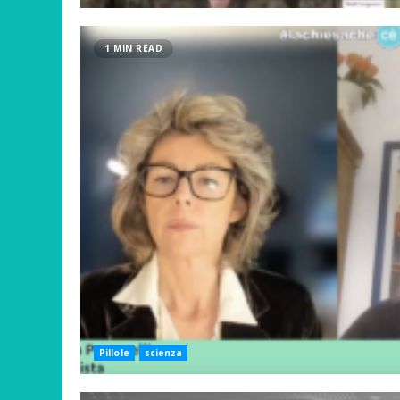
1 MIN READ
Pillole
scienza