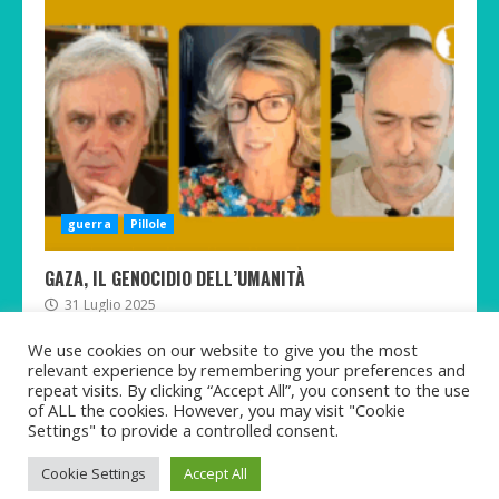
guerra
Pillole
GAZA, IL GENOCIDIO DELL’UMANITÀ
31 Luglio 2025
We use cookies on our website to give you the most
relevant experience by remembering your preferences and
repeat visits. By clicking “Accept All”, you consent to the use
of ALL the cookies. However, you may visit "Cookie
Twitter
Telegram
Facebook
Instagram
Rumble
TikTok
Settings" to provide a controlled consent.
Copyright © Martina Pastorelli 2021-2025 All rights
Cookie Settings
Accept All