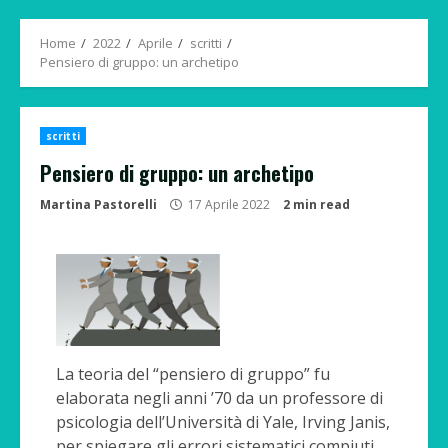
Menu
Home
2022
Aprile
scritti
Pensiero di gruppo: un archetipo
scritti
Pensiero di gruppo: un archetipo
Martina Pastorelli
17 Aprile 2022
2 min read
La teoria del “pensiero di gruppo” fu
elaborata negli anni ’70 da un professore di
psicologia dell’Università di Yale, Irving Janis,
per spiegare gli errori sistematici compiuti