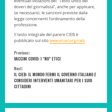
eventuali violazioni del “Testo unico dei
doveri del giornalista”, anche per applicare,
se necessario, le sanzioni previste dalla
legge concernenti l’ordinamento della
professione.
Il testo integrale del parere CIEB è
pubblicato sul sito
www.ecsel.org/cieb
Continue
Previous:
VACCINI COVID: I “NO” ETICI
Reading
Next:
IL CIEB: IL MONDO FERMI IL GOVERNO ITALIANO E
CONSIDERI INTERVENTI UMANITARI PER I SUOI
CITTADINI