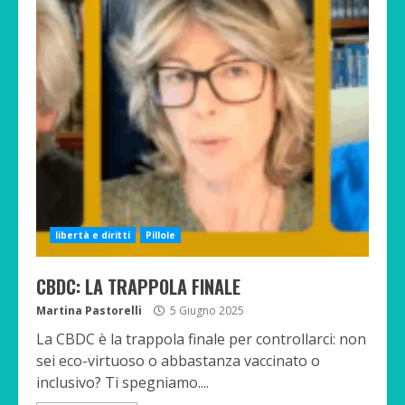
libertà e diritti
Pillole
CBDC: LA TRAPPOLA FINALE
Martina Pastorelli
5 Giugno 2025
La CBDC è la trappola finale per controllarci: non
sei eco-virtuoso o abbastanza vaccinato o
inclusivo? Ti spegniamo....